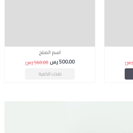
اسم المنتج
500.00 ر.س
560.00 ر.س
نفذت الكمية