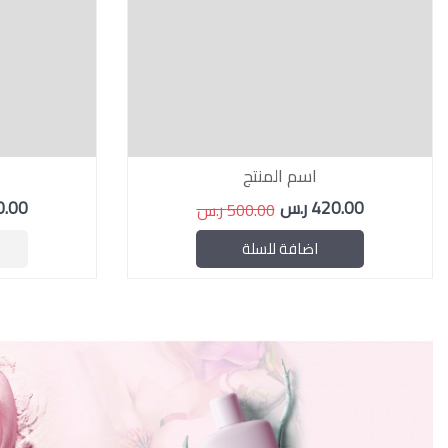
اسم المنتج
420.00 ر.س
550.00
500.00 ر.س
اضافة للسلة