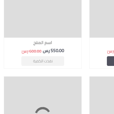
اسم المنتج
550.00 ر.س
600.00 ر.س
نفذت الكمية
11 %
10 %