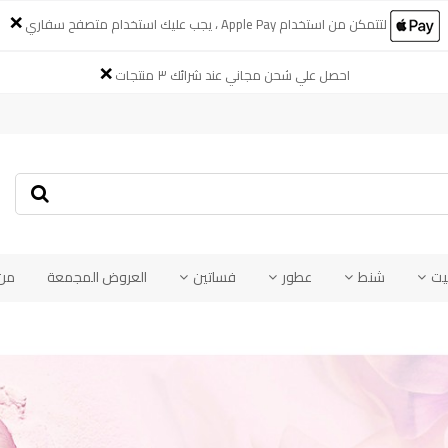
×
لتتمكن من استخدام Apple Pay ، يجب عليك استخدام متصفح سفاري
×
احصل علي شحن مجاني عند شرائك ٣ منتجات
يت
شنط
عطور
فساتين
العروض المجمعة
من 