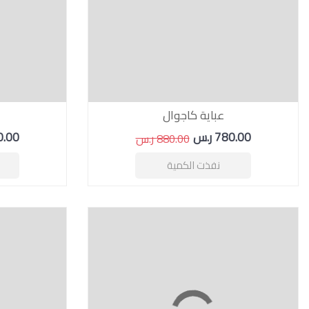
عباية كاجوال
780.00 ر.س
420.00
880.00 ر.س
نفذت الكمية
16 %
برومو