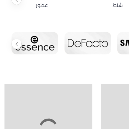
شنط
عطور
8 %
8 %