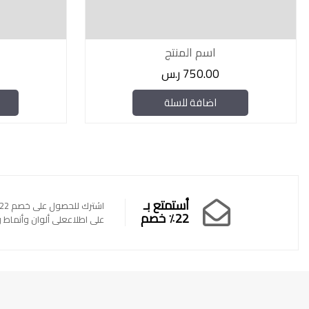
اسم المنتج
750.00 ر.س
اضافة للسلة
أستمتع بـ
22٪ خصم
على اطلاععلى ألوان وأنماط