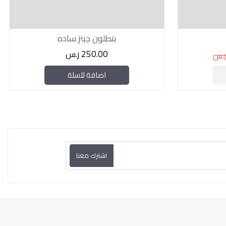
بنطلون جينز ساده
250.00 ر.س
اضافة للسلة