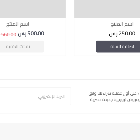
اسم المنتج
اسم المنتج
250.00 ر.س
500.00 ر.س
560.00 ر.س
اضافة للسلة
نفذت الكمية
اشترك للحصول على خصم 22٪ على أول عملية شراء لك وابق
 وعروض ترويجية جديدة حصرية